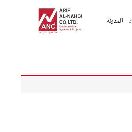
ء
المدونة