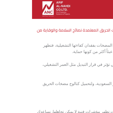
الحريق المعتمدة
نصائح السلامة والوقاية من
لمضخات بفقدان كفاءتها التشغيلية، فتظهر
اً أكثر من كونها حماية.
ريق، والعوامل التي تؤثر في قرار التبديل مثل العمر التشغيلي،
دي في اختيار أفضل مضخات الحريق المعتمدة UL والمطابقة للمعايير السعودية، ولتحميل كتالوج مضخات الحريق
ت تظهر مؤشرات فنية لا يمكن تجاهلها. نساعدك