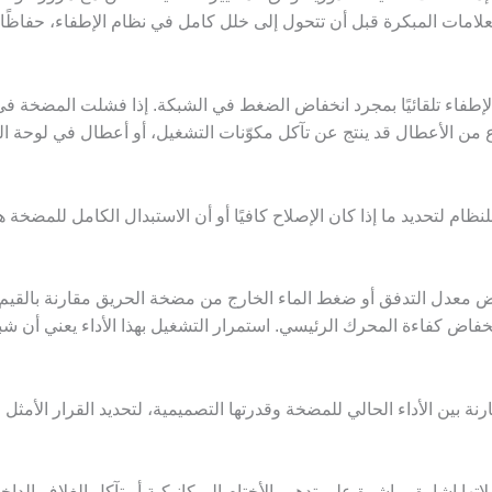
ء تلقائيًا بمجرد انخفاض الضغط في الشبكة. إذا فشلت المضخة في الاست
ع من الأعطال قد ينتج عن تآكل مكوّنات التشغيل، أو أعطال في لوحة 
تحديد ما إذا كان الإصلاح كافيًا أو أن الاستبدال الكامل للمضخة هو ال
اض معدل التدفق أو ضغط الماء الخارج من مضخة الحريق مقارنة بالقيم ا
انخفاض كفاءة المحرك الرئيسي. استمرار التشغيل بهذا الأداء يعني أن شبك
ة بين الأداء الحالي للمضخة وقدرتها التصميمية، لتحديد القرار الأمثل ما
ا إشارة مباشرة على تدهور الأختام الميكانيكية أو تآكل الغلاف الداخلي