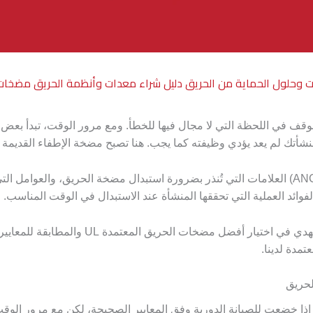
ت وحلول الحماية من الحريق
دليل شراء معدات وأنظمة الحريق
مضخات 
ف في اللحظة التي لا مجال فيها للخطأ. ومع مرور الوقت، تبدأ بعض ا
ك لم يعد يؤدي وظيفته كما يجب. هنا تصبح مضخة الإطفاء القديمة عبئ
نناقش في هذا المقال من شركة عارف النهدي (ANC) العلامات التي تُنذر بضرورة استبدال مضخة الح
الفوائد العملية التي تحققها المنشأة عند الاستبدال في الوقت المناسب.
تابع القراءة لتتعرف على كيف تساعدك عارف النه
مدة لدينا.
لحريق
ذا خضعت للصيانة الدورية وفق المعايير الصحيحة، لكن مع مرور الوق