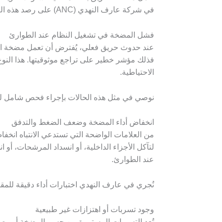
في شركة عارف النهدي (ANC) على رصد هذه العلامات المبكرة قبل أن تتحول إلى خلل كامل في نظام الإطفاء، حفاظًا على جاهزية منشأتك وأمانها التشغيلي.
فشل المضخة في تشغيل النظام عند الطوارئ
عند حدوث حريق فعلي، يُفترض أن تعمل مضخة الإطفا
فذلك مؤشر خطير على تراجع موثوقيتها. هذا النو
الاحتياطية.
نوصي في مثل هذه الحالات بإجراء فحص شامل للنظام ل
انخفاض أداء المضخة وضعف الضغط والتدفق
من العلامات الواضحة التي تستدعي الانتباه انخف
لتآكل الأجزاء الداخلية، أو انسداد المرشحات، أو 
عند الطوارئ.
نُجري في عارف النهدي اختبارات أداء دقيقة للمقارن
وجود تسربات أو اهتزازات غير طبيعية
تُعد التسربات المستمرة من جسم المضخة أو وصلاته