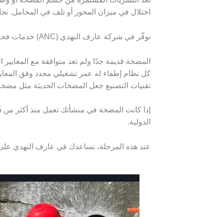
اختلال في ميزان المحور أو تلف في المحامل. ت
نوفّر في شركة عارف النهدي (ANC) خدمات فحص ديناميكي باستخدام أجهزة قياس الاهتزاز والضغط لتحديد مصدر الخلل بدقة قبل أن يتطور إلى توقف كامل.
المضخة قديمة جدًا ولم تعد متوافقة مع المعايير ال
كل نظام إطفاء له عمر تشغيلي محدد وفق المعايير
تقنيات التصنيع جعل المضخات الحديثة مثل مضخة حريق UL ومضخة حريق جوكي أكثر كفاءة واعتمادية واستهلا
الدولية.
عند هذه المرحلة، نساعدك في عارف النهدي على