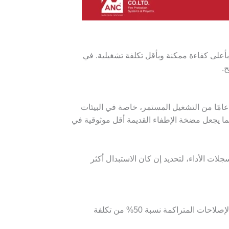
بأعلى كفاءة ممكنة وبأقل تكلفة تشغيلية. في
عمر التشغيلي هو المؤشر الأول على الحاجة إلى الاستبدال. فمعظم مضخات الحريق تبدأ بفقدان كفاءتها بعد 10 إلى 15 عامًا من التشغيل المستمر، خاصة في البيئات
 مما يجعل مضخة الإطفاء القديمة أقل موثوقية في
ت الأداء، لتحديد إن كان الاستبدال أكثر
في كثير من الأحيان، تبدو الصيانة حلاً اقتصاديًا مؤقتًا، لكنها تتحول مع الوقت إلى عبء مالي متكرر. عندما تتجاوز تكلفة الإصلاحات المتراكمة نسبة 50% من تكلفة