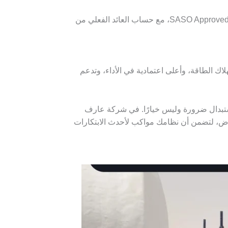
نساعدك على إجراء مقارنة دقيقة بين تكلفة التشغيل الحالية وتكلفة الاستثمار في مضخة جديدة من طراز UL Listed أو SASO Approved، مع حساب العائد الفعلي من
ك الطاقة، وأعلى اعتمادية في الأداء، وتدعم
عم هذه المزايا، أو لا يتوافق مع الكود السعودي ومعايير NFPA، فقد يكون الاستبدال ضرورة وليس خيارًا. في شركة عارف
ة محليًا في الرياض، لتضمن أن نظامك مواكب لأحدث الابتكارات