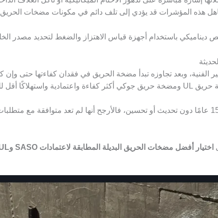
جاهل هذه المؤشرات قد يؤدي إلى تلف دائم في مكونات مضخات الحريق 
حديثة
 الفنية، وبعد تجاوزه تبدأ مضخة الحريق في فقدان كفاءتها حتى وإن كا
كًا أقل للطاقة.
إذا كانت المضخة في منشأتك تعمل منذ أكثر من 15 عامًا دون تحديث أو تحسين، فالأرجح أنها لم تعد م
اختيار أفضل مضخات الحريق البديلة المطابقة لاعتمادات SASO وUL بما يضمن استمرار الأمان بأعلى المعايير.