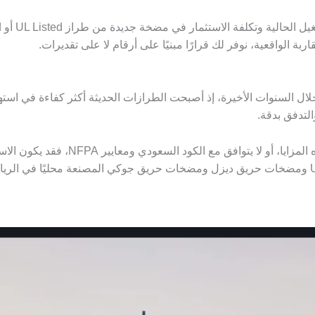
بة الواقعية، نوفر لك قرارًا مبنيًا على أرقام لا على تقديرات.
 السنوات الأخيرة، إذ أصبحت الطرازات الحديثة أكثر كفاءة في استهلا
لتدفق بدقة.
إذا كانت المضخة لديك من طراز قديم لا يد
النهدي (ANC) نوفّر لك أحدث مضخات الحريق UL ومضخات حريق ديزل ومضخات حريق جوكي المصنع