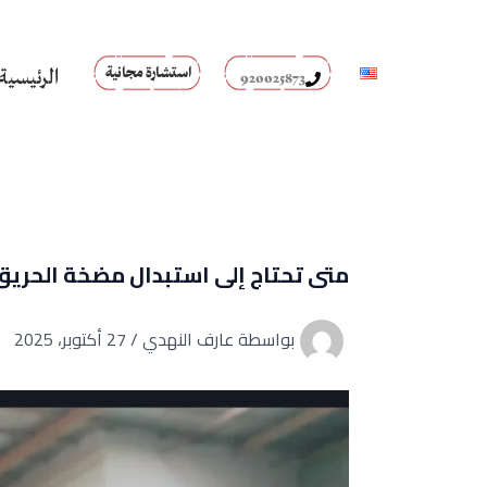
خطي
لى
لمحتوى
استشارة مجانية
الرئيسية
920025873
متى تحتاج إلى استبدال مضخة الحري
بواسطة
عارف النهدي
/
27 أكتوبر، 2025