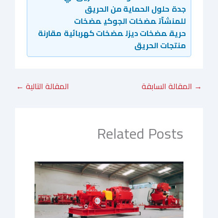
جدة
حلول الحماية من الحريق
للمنشآت
مضخات الجوكي
مضخات
حريق
مضخات ديزل
مضخات كهربائية
مقارنة
منتجات الحريق
→
المقالة السابقة
المقالة التالية
←
Related Posts