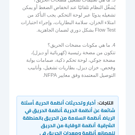
يُشغَّل النظام تلقائيًا عند انخفاض الضغط أو يمكن
تشغيله يدويًا عبر لوحة التحكم. يجب التأكد من
امتلاء الخزان، سلامة البطاريات، وإجراء اختبارات
Flow Test بشكل دوري لضمان الجاهزية.
4. ما هي مكونات مضخات الحريق؟
تتكون من مضخة رئيسية (كهربائية أو ديزل)،
مضخة جوكي، لوحة تحكم ذكية، صمامات بوابة
وفحص، خزان ديزل، بطاريات تشغيل، وأنابيب
التوصيل المعتمدة وفق معايير NFPA.
التاجات:
أخبار وتحديثات أنظمة الحريق
أسئلة
شائعة عن أنظمة الحريق
أنظمة الحريق في
الرياض
أنظمة السلامة من الحريق بالمنطقة
الشرقية
أنظمة الوقاية من الحريق
للمصانع
أنظمة ومعدات الحريق في