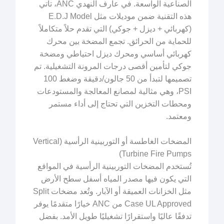
الصناعية الواسعة. في عارف النهدي ANC، تأتي
هذه التقنية ضمن موديلات مثل E.D.J Model
(كهربائي + ديزل + جوكي) التي تقدم حلاً متكاملاً
للحماية من الحرائق. تجمع المضخة بين محرك
كهربائي أساسي ومحرك ديزل احتياطي ومضخة
جوكي لتأمين أقصى درجات المرونة التشغيلية. تم
تصميمها لتبدأ من 50 جالون/دقيقة وضغط 100
PSI، وهي مثالية لمصانع المعالجة والمستودعات
ومحطات التخزين التي تحتاج إلى أداء مستمر
ومعتمد.
المضخات الغاطسة أو التوربينية الرأسية (Vertical
Turbine Fire Pumps)
تُستخدم المضخات التوربينية الرأسية في المواقع
التي يكون فيها مصدر المياه أسفل سطح الأرض
مثل الخزانات العميقة أو الآبار. وتُعد مضخات Split
Case UL Approved من ANC خيارًا متقدمًا يوفر
تدفقًا عاليًا واستقرارًا تشغيليًا طويل الأمد. بفضل