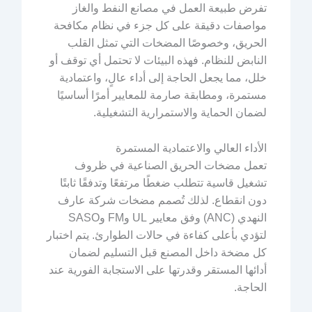
تفرض طبيعة العمل في مصانع النفط والغاز
مواصفات دقيقة على كل جزء في نظام مكافحة
الحريق، وخصوصًا المضخات التي تمثل القلب
النابض للنظام. فهذه البيئات لا تحتمل أي توقف أو
خلل، مما يجعل الحاجة إلى أداء عالٍ، واعتمادية
مستمرة، ومطابقة صارمة للمعايير أمرًا أساسيًا
لضمان الحماية والاستمرارية التشغيلية.
الأداء العالي والاعتمادية المستمرة
تعمل مضخات الحريق الصناعية في ظروف
تشغيل قاسية تتطلب ضغطًا مرتفعًا وتدفقًا ثابتًا
دون انقطاع. لذلك تُصمم مضخات شركة عارف
النهدي (ANC) وفق معايير UL وFM وSASO
لتؤدي بأعلى كفاءة في حالات الطوارئ. يتم اختبار
كل مضخة داخل المصنع قبل التسليم لضمان
أدائها المستقر وقدرتها على الاستجابة الفورية عند
الحاجة.