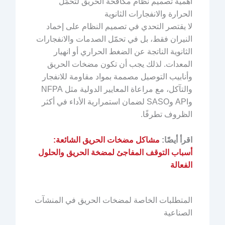
أهمية تصميم نظام مكافحة الحريق لتحمّل
الحرارة والانفجارات الثانوية
لا يقتصر التحدي في تصميم النظام على إخماد
النيران فقط، بل في تحمّل الصدمات والانفجارات
الثانوية الناتجة عن الضغط الحراري أو انهيار
المعدات. لذلك يجب أن تكون مضخات الحريق
وأنابيب التوصيل مصممة بمواد مقاومة للانفجار
والتآكل، مع مراعاة المعايير الدولية مثل NFPA
وAPI وSASO لضمان استمرارية الأداء في أكثر
الظروف تطرفًا.
اقرأ أيضًا:
مشاكل مضخات الحريق الشائعة:
أسباب التوقف المفاجئ لمضخة الحريق والحلول
الفعالة
المتطلبات الخاصة لمضخات الحريق في المنشآت
الصناعية