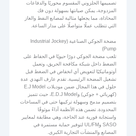
تصميمها الحلزوني المقسوم محوريًا والدفاعات
المزدوجة، يمكن صيانتها بسهولة دون فك
المحاذاة، مما يجعلها مثالية لمصانع النفط والغاز
التي تتطلب عملًا متواصلًا على مدار الساعة.
مضخة الجوكي الصناعية (Industrial Jockey
Pump)
تلعب مضخة الجوكي دورًا حيويًا في الحفاظ على
الضغط داخل شبكة مكافحة الحريق، وتعمل
أوتوماتيكيًا لتعويض أي انخفاض في الضغط قبل
تشغيل المضخة الرئيسية. تقدم عارف النهدي عدة
حلول في هذا المجال ضمن موديلات E.J Model
(كهربائي + جوكي) وE.D.J Model، حيث تتميز
بتصميم مدمج وسهولة تركيبها حتى في المساحات
المحدودة. تضمن هذه الأنظمة أداءً موثوقًا
واستجابة فورية عند الحاجة، وهي مطابقة لمعايير
SASO وUL/FM لتوفير حماية مستمرة في
المصانع والمنشآت التجارية الكبرى.