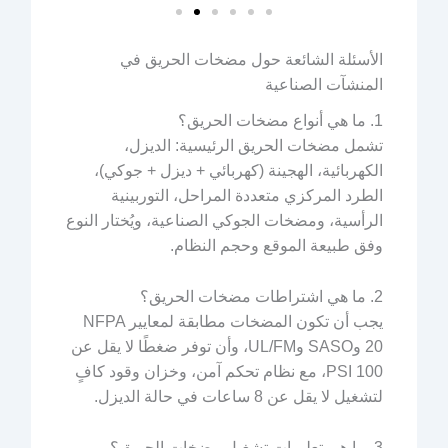
الأسئلة الشائعة حول مضخات الحريق في
المنشآت الصناعية
1. ما هي أنواع مضخات الحريق؟
تشمل مضخات الحريق الرئيسية: الديزل،
الكهربائية، الهجينة (كهربائي + ديزل + جوكي)،
الطرد المركزي متعددة المراحل، التوربينية
الرأسية، ومضخات الجوكي الصناعية، ويُختار النوع
وفق طبيعة الموقع وحجم النظام.
2. ما هي اشتراطات مضخات الحريق؟
يجب أن تكون المضخات مطابقة لمعايير NFPA
20 وSASO وUL/FM، وأن توفر ضغطًا لا يقل عن
100 PSI، مع نظام تحكم آمن، وخزان وقود كافٍ
لتشغيل لا يقل عن 8 ساعات في حالة الديزل.
3. ما هي تعليمات تشغيل مضخات الحريق؟