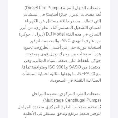
مضخات الديزل الثقيلة (Diesel Fire Pumps)
تُعد مضخات الديزل خيارًا أساسيًا في المنشآت
التي تتطلب مصدر طاقة مستقل عن الكهرباء
لضمان التشغيل المستمر أثناء الطوارئ. من أبرز
النماذج في هذه الفئة D.J Model (ديزل + جوكي)
من عارف النهدي ANC، والمصممة لتوفير
استجابة فورية حتى في أقسى الظروف. تجمع
هذه المضخات بين محرك ديزل قوي ومضخة
جوكي للحفاظ على ضغط المياه المثالي، وهي
معتمدة من SASO وISO 9001 ومتوافقة تمامًا
مع NFPA 20، ما يجعلها مثالية لحماية المنشآت
الصناعية الثقيلة في السعودية.
مضخات الطرد المركزي متعددة المراحل
(Multistage Centrifugal Pumps)
تُستخدم مضخات الطرد المركزي متعددة المراحل
لتوفير ضغط مرتفع وتدفق مستقر في الأنظمة