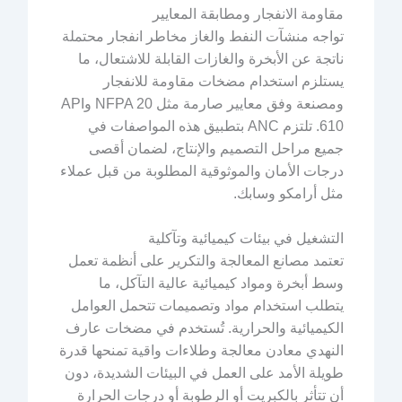
مقاومة الانفجار ومطابقة المعايير
تواجه منشآت النفط والغاز مخاطر انفجار محتملة
ناتجة عن الأبخرة والغازات القابلة للاشتعال، ما
يستلزم استخدام مضخات مقاومة للانفجار
ومصنعة وفق معايير صارمة مثل NFPA 20 وAPI
610. تلتزم ANC بتطبيق هذه المواصفات في
جميع مراحل التصميم والإنتاج، لضمان أقصى
درجات الأمان والموثوقية المطلوبة من قبل عملاء
مثل أرامكو وسابك.
التشغيل في بيئات كيميائية وتآكلية
تعتمد مصانع المعالجة والتكرير على أنظمة تعمل
وسط أبخرة ومواد كيميائية عالية التآكل، ما
يتطلب استخدام مواد وتصميمات تتحمل العوامل
الكيميائية والحرارية. تُستخدم في مضخات عارف
النهدي معادن معالجة وطلاءات واقية تمنحها قدرة
طويلة الأمد على العمل في البيئات الشديدة، دون
أن تتأثر بالكبريت أو الرطوبة أو درجات الحرارة