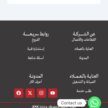
عن الشــــــــــــركــــــة
روابط سريــــعــــــــــــــــــــة
القطاعات والأعمال
الفروع
العناية بالعملاء
إستشارة فنية
المدونة
أسئلة شائعة
العنايـــــة بالـــعــــمـــــــلاء
المدونـــــة
الصيانة و التشغيل
أعرف اكثر
F
X
I
Y
طلب خدمة
a
-
n
o
c
t
s
u
الدعم الفني
e
w
t
t
Contact us
جميع الحقوق محفوظه 2024
ANC