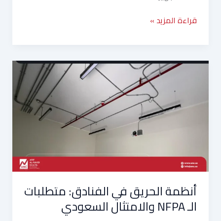
قراءة المزيد »
أنظمة
الحريق
في
الفنادق:
متطلبات
الـ
NFPA
والامتثال
السعودي
أنظمة الحريق في الفنادق: متطلبات
الـ NFPA والامتثال السعودي