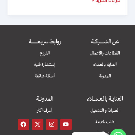
قراءة المزيد »
عن الشــــــــــــركــــــة
روابط سريــــعــــــــــــــــــــة
القطاعات والأعمال
الفروع
العناية بالعملاء
إستشارة فنية
المدونة
أسئلة شائعة
العنايـــــة بالـــعــــمـــــــلاء
المدونـــــة
الصيانة و التشغيل
أعرف اكثر
F
X
I
Y
طلب خدمة
a
-
n
o
c
t
s
u
الدعم الفني