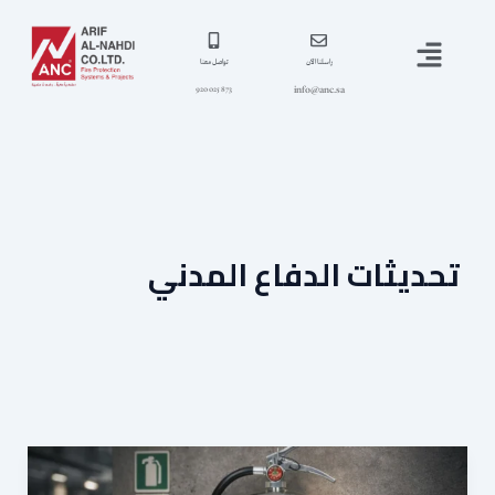
خطي
القائمة
لى
لمحتوى
راسلنا الآن
تواصل معنا
info@anc.sa
873 025 920
تحديثات الدفاع المدني
المخيمات
الشتوية