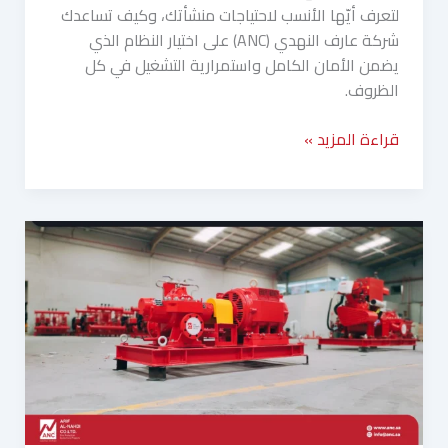
لتعرف أيّها الأنسب لاحتياجات منشأتك، وكيف تساعدك
شركة عارف النهدي (ANC) على اختيار النظام الذي
يضمن الأمان الكامل واستمرارية التشغيل في كل
الظروف.
قراءة المزيد »
مضخات
الحريق
في
المنشآت
الصناعية:
متطلبات
خاصة
لمصانع
النفط