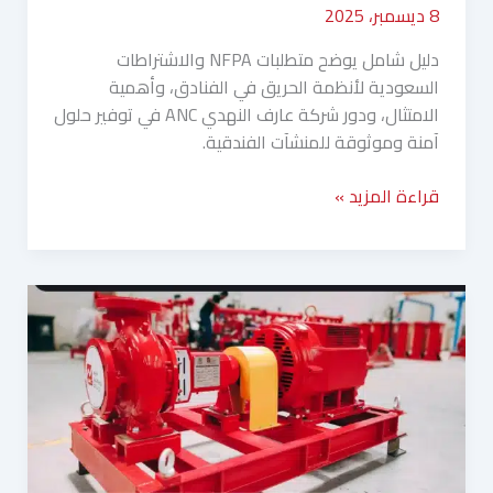
8 ديسمبر، 2025
دليل شامل يوضح متطلبات NFPA والاشتراطات
السعودية لأنظمة الحريق في الفنادق، وأهمية
الامتثال، ودور شركة عارف النهدي ANC في توفير حلول
آمنة وموثوقة للمنشآت الفندقية.
قراءة المزيد »
مضخات
الحريق
المعتمدة
UL/FM
في
السعودية:
الامتثال،
المزايا،