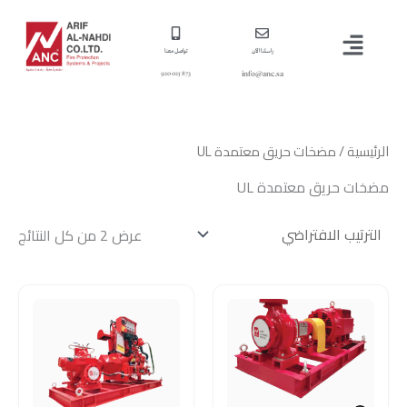
خطي
القائمة
لى
لمحتوى
راسلنا الآن
تواصل معنا
info@anc.sa
873 025 920
الرئيسية
/ مضخات حريق معتمدة UL
مضخات حريق معتمدة UL
عرض ⁦2⁩ من كل النتائج