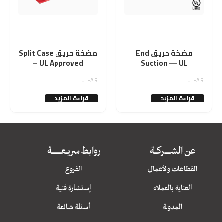
مضخة حريق End
مضخة حريق Split Case
– UL Approved
Suction — UL
Approved
UL-AR
UL-AR
قراءة المزيد
قراءة المزيد
عن الشــــــــــــركــــــة
روابط سريــــعــــــــــــــــــــة
القطاعات والأعمال
الفروع
العناية بالعملاء
إستشارة فنية
المدونة
أسئلة شائعة