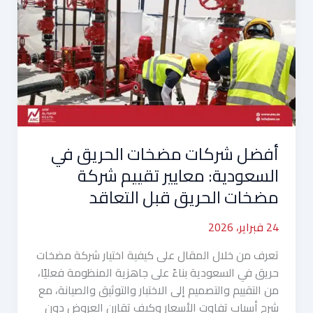
مضخات
الحريق
في
السعودية:
معايير
تقييم
شركة
مضخات
أفضل شركات مضخات الحريق في
الحريق
قبل
السعودية: معايير تقييم شركة
التعاقد
مضخات الحريق قبل التعاقد
24 فبراير، 2026
تعرف من خلال المقال على كيفية اختيار شركة مضخات
حريق في السعودية بناءً على جاهزية المنظومة فعليًا،
من التقييم والتصميم إلى الاختبار والتوثيق والصيانة، مع
شرح أسباب تفاوت الأسعار وكيف تقارن العروض دون