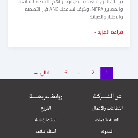
في الفنادق متعددة الطوابق، وأهم الأخطاء الشائعة
والمعايير NFPA، وكيف تساعدك ANC في التصميم
والاختبار والصيانة.
قراءة المزيد »
1
2
…
6
التالي
←
عن الشــــــــــــركــــــة
روابط سريــــعــــــــــــــــــــة
القطاعات والأعمال
الفروع
العناية بالعملاء
إستشارة فنية
المدونة
أسئلة شائعة