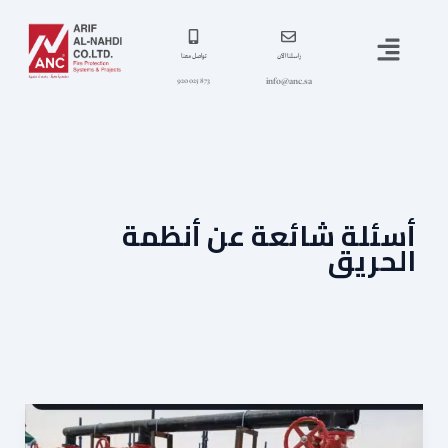
خطي
القائمة
لى
لمحتوى
راسلنا الآن
تواصل معنا
info@anc.sa
873 025 920
أسئلة شائعة عن أنظمة
الحريق
أفضل
شركات