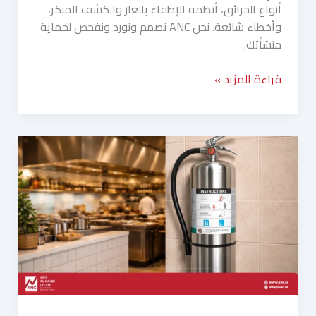
أنواع الحرائق، أنظمة الإطفاء بالغاز والكشف المبكر،
وأخطاء شائعة. نحن ANC نصمم ونورد ونفحص لحماية
منشأتك.
قراءة المزيد »
طفايات
الحريق
في
المطاعم:
أنواعها
وأماكن
توزيعها
الصحيحة