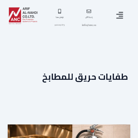
خطي
القائمة
لى
لمحتوى
راسلنا الآن
تواصل معنا
info@anc.sa
873 025 920
طفايات حريق للمطابخ
طفايات
الحريق