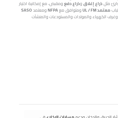
وارئ مثل
ذراع إغلاق
و
ذراع دفع
ومقبض، مع إمكانية اختيار
لباب
معتمد UL / FM
ومتوافق مع
NFPA
ومعتمد
SASO
رج وغرف الكهرباء والمولدات والمستودعات والمنشآت
شار الحريق والدخان ودعم
مسارات الإخلاء
في