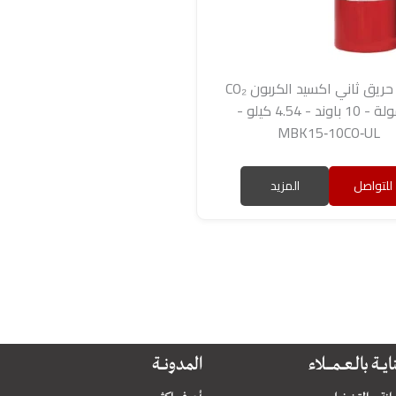
طفاية حريق ثاني اكسيد الكربون CO₂
محمولة - 10 باوند - 4.54 كيلو -
MBK15‑10CO‑UL
للتواصل
المزيد
ـــــة بالـــعــــمـــــــلاء
المدونـــــة