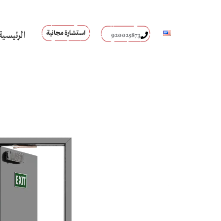
خطي
لى
لمحتوى
استشارة مجانية
الرئيسية
920025873