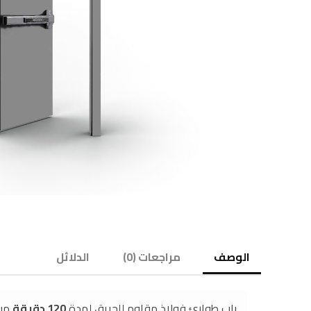
الوصف
مراجعات (0)
الدلائل
باب طوارئ فولاذ مقاوم للحريق لمدة
120 دقيقة
من 