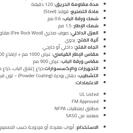
مدة مقاومة الحريق:
‎120 دقيقة
مادة التصنيع:
فولاذ (Steel)
سُمك ورقة الباب:
‎0.6 مم
سُمك الإطار:
‎1.5 مم
العزل الداخلي:
صوف صخري (Fire Rock Wool) مقاوم للحريق لمدة ساعتين
آلية الفتح:
يدوي
اتجاه الفتح:
داخلي أو خارجي
مقاس الإطار القياسي:
عرض 1000 مم × ارتفاع 2100 مم
مقاس ورقة الباب:
عرض 900 مم
التجهيزات والإكسسوارات:
ذراع إغلاق الباب، ذراع
التشطيب:
دهان بودرة (Powder Coating) – لون قياسي 3714
الاعتمادات:
UL Listed
FM Approved
مطابق لمتطلبات NFPA
معتمد من SASO
الاستخدام:
أبواب مفردة أو مزدوجة حسب التصميم 