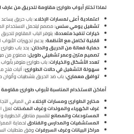
لماذا تختار أبواب طوارئ مقاومة للحريق من عارف النهدي ANC لمشروعك في 
اعتمادية أعلى لمسارات الإخلاء:
باب حريق يساعد عل
تشغيل يومي سلس:
مصمم ليتحمل الاستخدام المتك
خيارات تنفيذ متعددة:
يتوفر الباب المقاوم للحريق
قابلية تكامل مع الأنظمة:
يدعم تجهيزات الأبواب ا
حماية فعالة من الحريق والدخان:
يحد باب طوارئ ا
تصميم متين وعمر تشغيلي طويل:
مصنوع من مواد
تعدد الأشكال والخيارات:
باب طوارئ متوفر بأبواب 
سهولة التشغيل في حالات الطوارئ:
آليات فتح م
توافق معماري:
باب ضد الحريق بتشطيبات وألوان مت
أماكن الاستخدام المناسبة لأبواب طوارئ مقاومة 
مخارج الطوارئ ومسارات الإخلاء
في المباني التجار
غرف الكهرباء والمولدات وغرف المضخات
لعزل ال
المستودعات والمصانع
لتقسيم مناطق الخطورة وتقل
المستشفيات والمدارس والفنادق
لحماية الممرا
مراكز البيانات وغرف السيرفرات
وفق متطلبات السلا