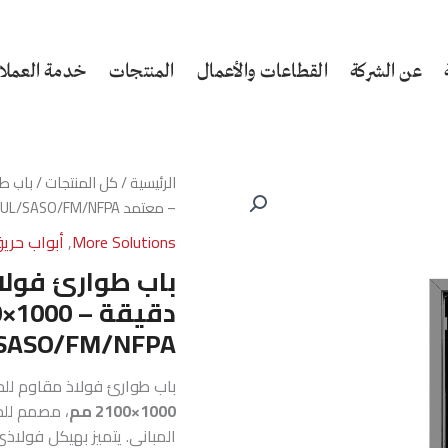
عن الشركة
القطاعات والأعمال
المنتجات
خدمة العملا
الرئيسية
/
كل المنتجات
– معتمد UL/SASO/FM/NFPA
More Solutions
,
أبواب حري
SASO/FM/NFPA
باب طوارئ فولاذ مقاوم لل
1000×2100 مم
، مصمم للح
المباني. يتميز بهيكل فولاذ