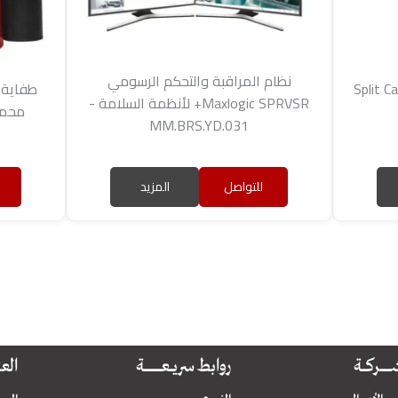
نظام المراقبة والتحكم الرسومي
Maxlogic SPRVSR+ لأنظمة السلامة -
MM.BRS.YD.031
للتواصل
المزيد
ـــــركــــــة
روابط سريــــعــــــــــــــــــــة
العناي