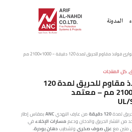
ء
المدونة
/ باب طوارئ فولاذ مقاوم للحريق لمدة 120 دقيقة – 1000×2100 مم
ق
,
كل المنتجات
باب طوارئ فولاذ مقاوم للحريق لمدة 120
دقيقة – 1000×2100 مم – معتمد
UL/
حريق لمدة
120 دقيقة
من عارف النهدي
ANC
بمقاس إطار
د من انتشار الحريق والدخان ودعم
مسارات الإخلاء
في
ي متين مع
عزل صوف صخري
وتشطيب
دهان بودرة
،