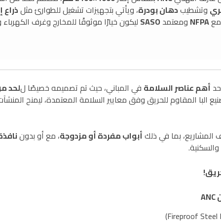
ري
وتشطيب
دهان بودرة
، ويأتي بتجهيزات تشغيل للطوارئ مثل
ذراع إ
مع
NFPA
ومعتمد
SASO
ليكون خيارًا موثوقًا للمخارج وغرف الكهربا
أهم عناصر السلامة
في المباني، حيث تم تصميمه خصيصًا ل
لحد من
صنيع البا المقاوم للحريق وفق معايير السلامة المعتمدة، ليمنح المنش
ف المشاريع، بما في ذلك
أبواب مفردة أو مزدوجة
، مع أو بدون
نافذة
 والسكنية.
ريق!
A