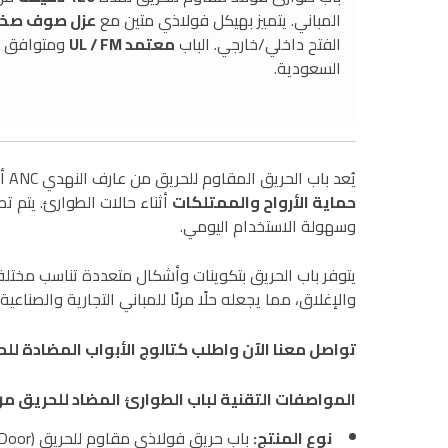
المباني. يتميز بهيكل فولاذي متين مع
عزل صوف صخ
الفتح داخلي/خارجي. الباب
معتمد UL / FM
ومتوافق 
السعودية.
يُعد باب الحريق المقاوم للحريق من عارف النهدي ANC أحد
حماية الأرواح والممتلكات
أثناء حالات الطوارئ. يتم ت
وسهولة الاستخدام اليومي.
يتوفر باب الحريق بتكوينات وأشكال متعددة تناسب مختل
والإغلاق، مما يجعله حلًا مرنًا للمباني التجارية والصناعية
تواصل معنا الآن واطلب كتالوج الأبواب المضادة للح
المواصفات التقنية لباب الطوارئ المضاد للحريق من NC
نوع المنتج:
باب حريق فولاذي مقاوم للحريق (Fireproof Steel Door)