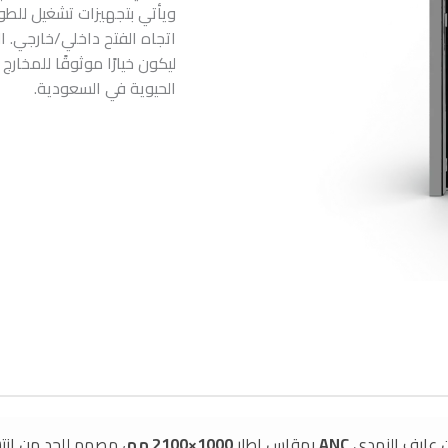
ويأتي بتجهيزات تشغيل للط
اتجاه الفتح داخلي/خارجي. ا
ليكون خيارًا موثوقًا للمخا
الحيوية في السعودية.
عارف النهدي
ANC
بمقاس إطار
1000×2100 مم
، مصمم للحد من انت