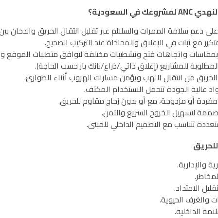
السعودية؟
ى دعم سلامة الممرات والسلالم عبر تقليل انتقال الحريق والدخان بين
رر مع ثبات في الإغلاق والمحاذاة عند التركيب الصحيح.
 بمقاسات واتجاهات فتح وتشطيبات مختلفة لتوافق متطلبات الموقع و
لمطلوبة للمشاريع (إغلاق ذاتي/ذراع/بانك بار حسب الحاجة).
لحريق من انتقال اللهب ويؤمن مسارات الهروب أثناء الطوارئ.
 عالية الجودة تتحمل الاستخدام المكثف.
مفردة أو مزدوجة، مع أو بدون زجاج مقاوم للحريق.
صممة لتسهيل الخروج السريع والآمن.
عددة تتناسب مع التصميم الداخلي للمبنى.
للحريق
ية والإدارية.
مخاطر.
يل الامتداد.
ت والغرف الحيوية.
مة الداخلية.