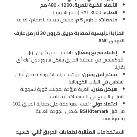
الأبعاد الكلية للعربة:
1200 × 480 مم
الطلاء:
RAL 3000 (أحمر الحريق)
ملحقات:
خرطوم
5 م
، مقبض حماية للصمام/العربة.
المزايا الرئيسية لطفاية حريق كربون 30 لتر من عارف
النهدي ANC
إطفاء سريع وفعّال:
طفاية حريق كربون تزيل
الأوكسجين من منطقة الحريق بشكل سريع دون ترك أي
بقايا.
تحكم آمن ومرن:
فوهة عازلة للكهرباء تضمن أمان
التشغيل في البيئات الكهربائية.
هيكل متين:
العربة مزوّدة بعجلات قوية لسهولة
النقل والتوزيع في المساحات المختلفة.
اعتماد دولي:
تمت الموافقة على طفاية الحريق CO2
من قبل
BSI Kitemark
لضمان الجودة العالية
والموثوقية.
الاستخدامات المثالية لطفايات الحريق ثاني اكسيد