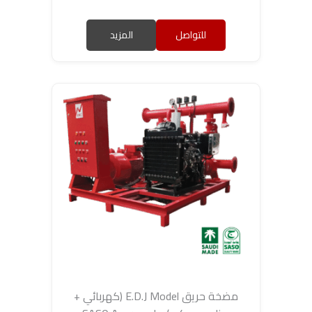
للتواصل
المزيد
مضخة حريق E.D.J Model (كهربائي +