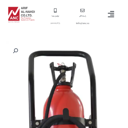
خطي
القائمة
لى
لمحتوى
راسلنا الآن
تواصل معنا
info@anc.sa
873 025 920