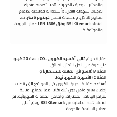
والمختبرات وغرف الكهرباء. تتميز بتصميم متحرك
بعجلات لسهولة النقل، وأسـطوانة فولاذية بصمام
مقاوم للتآكل، وملحقات تشمل
خرطوم 5 متر
، مع
اعتماد
BSI Kitemark وفق EN 1866
لضمان الجودة
والموثوقية.
طفاية حريق
ثاني أكسيد الكربون CO₂
بسعة
20 كيلو
على عربة هي الحل الأمثل للحرائق
الفئة B (السوائل القابلة للاشتعال)
و
الفئة C (الأجهزة الكهربائية)
.
تُستخدم طفاية الحريق الكربون في المواقع التي تتطلب
إطفاء سريع وآمن دون ترك بقايا، مما يجعلها مثالية
لمراكز البيانات، المختبرات، وأماكن المعدات الكهربائية. تم
اعتماد هذه الطفاية من
BSI Kitemark
وفق أعلى
معايير السلامة والجودة.