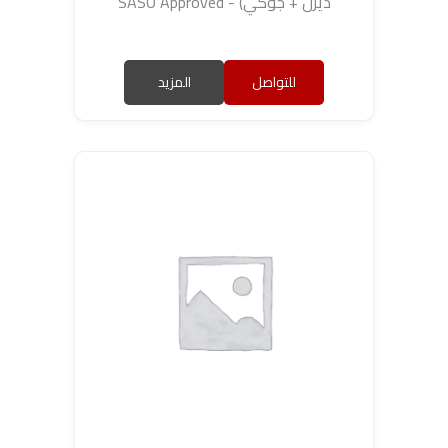
ديزل + جوكي) - SASO Approved
للتواصل
المزيد