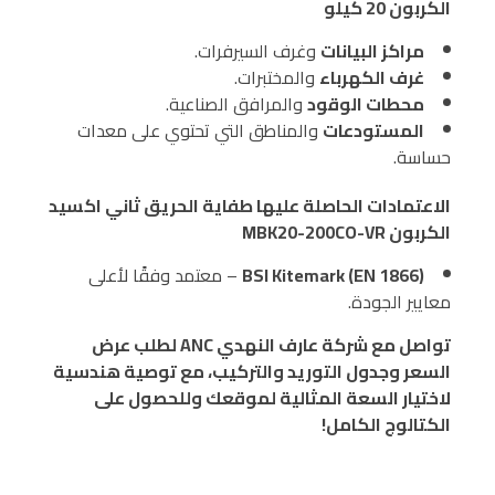
الكربون 20 كيلو
مراكز البيانات
وغرف السيرفرات.
غرف الكهرباء
والمختبرات.
محطات الوقود
والمرافق الصناعية.
المستودعات
والمناطق التي تحتوي على معدات
حساسة.
الاعتمادات الحاصلة عليها طفاية الحريق ثاني اكسيد
الكربون MBK20-200CO-VR
BSI Kitemark (EN 1866)
– معتمد وفقًا لأعلى
معايير الجودة.
تواصل مع شركة عارف النهدي ANC لطلب عرض
السعر وجدول التوريد والتركيب، مع توصية هندسية
لاختيار السعة المثالية لموقعك وللحصول على
الكتالوج الكامل!