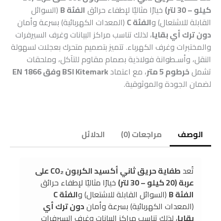
كيلو – 30 لتر)
خيارًا مثاليًا لإطفاء حرائق
الفئة B
(السوائل
القابلة للاشتعال) و
الفئة C
(المعدات الكهربائية) بسرعة وأمان
دون ترك أي بقايا
، لذلك تناسب مراكز البيانات وغرف السيرفرات
والمختبرات وغرف الكهرباء. تتميز بتصميم متحرك بعجلات لسهولة
النقل، وأسـطوانة فولاذية بصمام مقاوم للتآكل، وملحقات
تشمل
خرطوم 5 متر
، مع اعتماد
BSI Kitemark وفق EN 1866
لضمان الجودة والموثوقية.
الوصف
مراجعات (0)
الدلائل
تُعد
طفاية حريق ثاني أكسيد الكربون CO₂ على
عربة (20 كيلو – 30 لتر)
خيارًا مثاليًا لإطفاء حرائق
الفئة B
(السوائل القابلة للاشتعال) و
الفئة C
(المعدات الكهربائية) بسرعة وأمان
دون ترك أي
بقايا
، لذلك تناسب مراكز البيانات وغرف السيرفرات