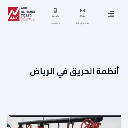
خطي
القائمة
لى
لمحتوى
راسلنا الآن
تواصل معنا
info@anc.sa
873 025 920
أنظمة الحريق في الرياض
أفضل
شركات