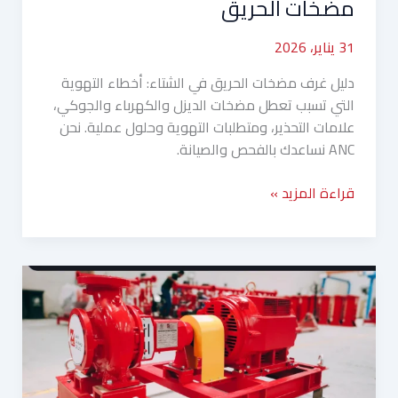
مضخات الحريق
31 يناير، 2026
دليل غرف مضخات الحريق في الشتاء: أخطاء التهوية
التي تسبب تعطل مضخات الديزل والكهرباء والجوكي،
علامات التحذير، ومتطلبات التهوية وحلول عملية. نحن
ANC نساعدك بالفحص والصيانة.
قراءة المزيد »
غرف
الكهرباء
في
الشتاء:
كيف
تمنع