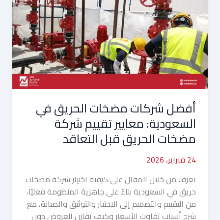
مضخات
الحريق
في
السعودية:
معايير
تقييم
شركة
مضخات
أفضل شركات مضخات الحريق في
الحريق
قبل
السعودية: معايير تقييم شركة
التعاقد
مضخات الحريق قبل التعاقد
24 فبراير، 2026
تعرف من خلال المقال على كيفية اختيار شركة مضخات
حريق في السعودية بناءً على جاهزية المنظومة فعليًا،
من التقييم والتصميم إلى الاختبار والتوثيق والصيانة، مع
شرح أسباب تفاوت الأسعار وكيف تقارن العروض دون